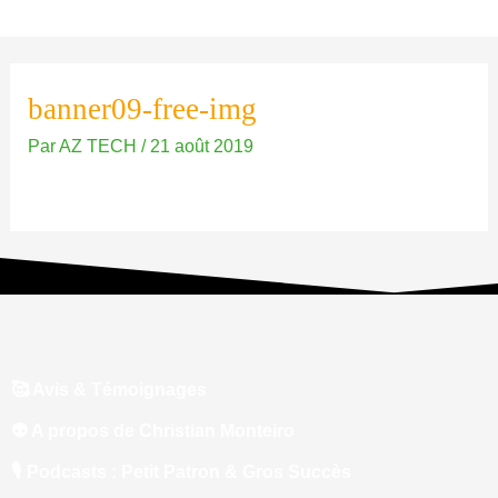
Aller
au
contenu
banner09-free-img
Par
AZ TECH
/
21 août 2019
🥰 Avis & Témoignages
👽 A propos de Christian Monteiro
🎙 Podcasts : Petit Patron & Gros Succès