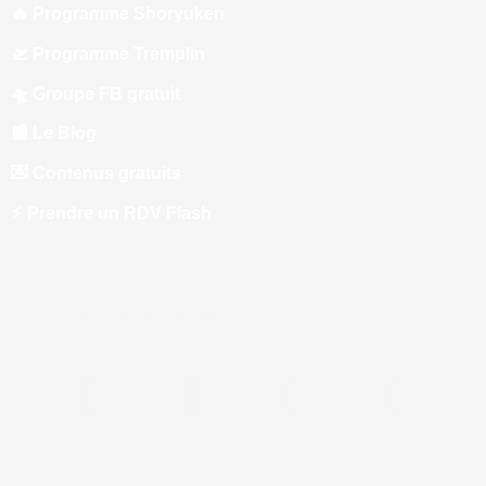
🔥 Programme Shoryuken
🛫 Programme Tremplin
🛸 Groupe FB gratuit
📰 Le Blog
💌 Contenus gratuits
⚡️ Prendre un RDV Flash
CONSIGLIERE SARL
F
Y
L
P
a
o
i
o
c
u
n
d