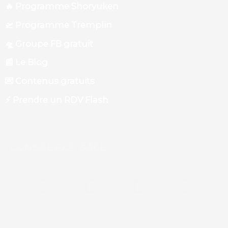
🔥 Programme Shoryuken
🛫 Programme Tremplin
🛸 Groupe FB gratuit
📰 Le Blog
💌 Contenus gratuits
⚡️ Prendre un RDV Flash
CONSIGLIERE SARL
F
Y
L
P
a
o
i
o
c
u
n
d