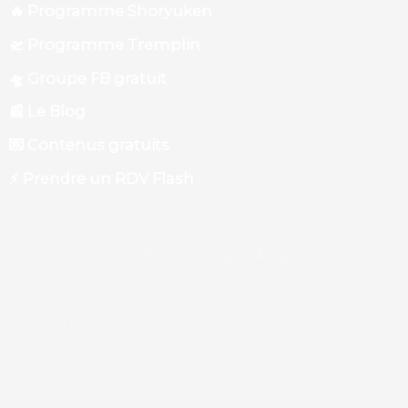
🔥 Programme Shoryuken
🛫 Programme Tremplin
🛸 Groupe FB gratuit
📰 Le Blog
💌 Contenus gratuits
⚡️ Prendre un RDV Flash
CONSIGLIERE SARL
F
Y
L
P
a
o
i
o
c
u
n
d