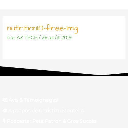
Aller
au
contenu
nutrition10-free-img
Par
AZ TECH
/
26 août 2019
🥰 Avis & Témoignages
👽 A propos de Christian Monteiro
🎙 Podcasts : Petit Patron & Gros Succès