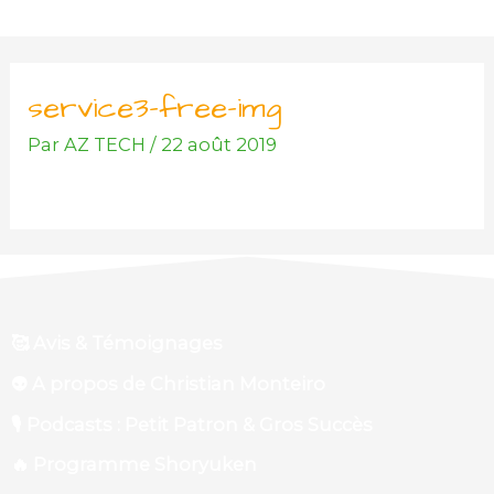
Aller
au
contenu
service3-free-img
Par
AZ TECH
/
22 août 2019
🥰 Avis & Témoignages
👽 A propos de Christian Monteiro
🎙 Podcasts : Petit Patron & Gros Succès
🔥 Programme Shoryuken