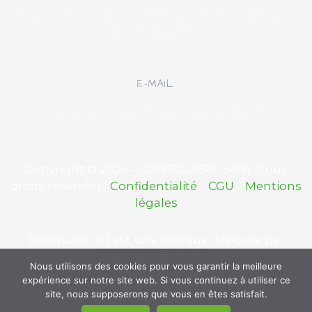
b
u
e
a
24, Rue du Stade Saint-Paul 67610 LA
o
b
d
s
WANTZENAU
o
e
i
t
k
n
E-MAIL
-
contact@christianmonteiro.fr
f
Copyright © 2024 – CONSIGLIERE SARL (tous
droits réservés) |
Confidentialité
–
CGU
–
Mentions
légales
Shoryuken (c) est une marque déposée par
CONSIGLIERE SARL
Nous utilisons des cookies pour vous garantir la meilleure
expérience sur notre site web. Si vous continuez à utiliser ce
site, nous supposerons que vous en êtes satisfait.