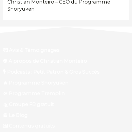
Christian Monteiro – CEO du Programme
Shoryuken
🥰 Avis & Témoignages
👽 A propos de Christian Monteiro
🎙 Podcasts : Petit Patron & Gros Succès
🔥 Programme Shoryuken
🛫 Programme Tremplin
🛸 Groupe FB gratuit
📰 Le Blog
💌 Contenus gratuits