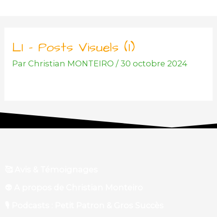
Aller
au
contenu
LI – Posts Visuels (1)
Par
Christian MONTEIRO
/
30 octobre 2024
🥰 Avis & Témoignages
👽 A propos de Christian Monteiro
🎙 Podcasts : Petit Patron & Gros Succès