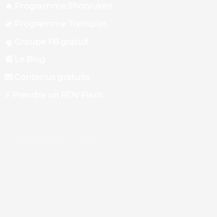
🔥 Programme Shoryuken
🛫 Programme Tremplin
🛸 Groupe FB gratuit
📰 Le Blog
💌 Contenus gratuits
⚡️ Prendre un RDV Flash
CONSIGLIERE SARL
F
Y
L
P
a
o
i
o
c
u
n
d