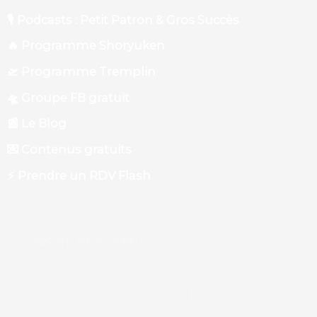
🎙 Podcasts : Petit Patron & Gros Succès
🔥 Programme Shoryuken
🛫 Programme Tremplin
🛸 Groupe FB gratuit
📰 Le Blog
💌 Contenus gratuits
⚡️ Prendre un RDV Flash
CONSIGLIERE SARL
F
Y
L
P
a
o
i
o