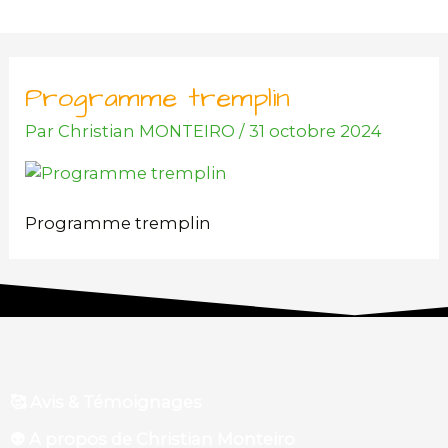
Aller
au
contenu
Programme tremplin
Par
Christian MONTEIRO
/
31 octobre 2024
Programme tremplin
🥰 Avis & Témoignages
👽 A propos de Christian Monteiro