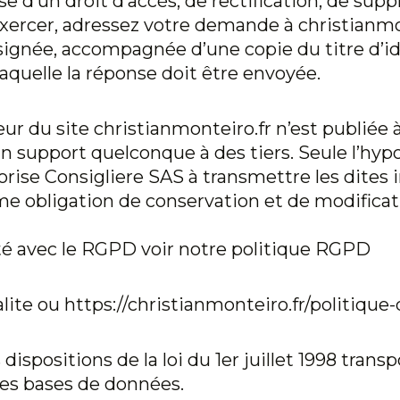
pose d’un droit d’accès, de rectification, de sup
exercer, adressez votre demande à
christianmo
signée, accompagnée d’une copie du titre d’i
 laquelle la réponse doit être envoyée.
eur du site
christianmonteiro.fr
n’est publiée à
n support quelconque à des tiers. Seule l’hyp
orise Consigliere SAS à transmettre les dites 
me obligation de conservation et de modificat
té avec le RGPD voir notre politique RGPD
alite ou
https://christianmonteiro.fr/politique-
spositions de la loi du 1er juillet 1998 transp
 des bases de données.