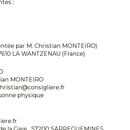
ntes :
ésentée par M. Christian MONTEIRO)
l 67610 LA WANTZENAU (France)
RO
tian MONTEIRO
christian@consigliere.fr
rsonne physique
ere.fr
ace de la Gare 57200 SARREGUEMINES