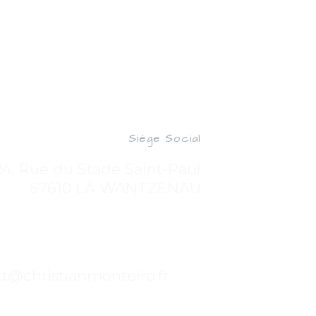
Siège Social
24, Rue du Stade Saint-Paul
67610 LA WANTZENAU
t@christianmonteiro.fr